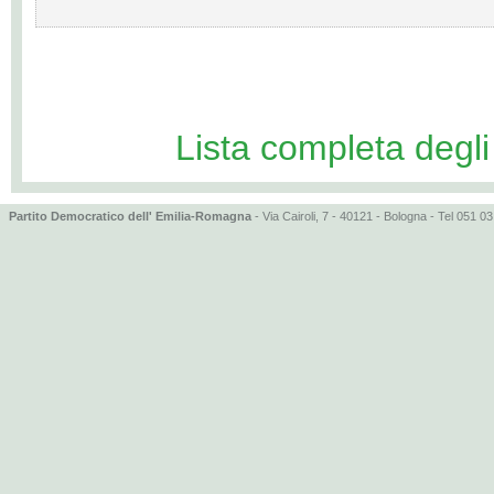
Lista completa degl
Partito Democratico dell' Emilia-Romagna
- Via Cairoli, 7 - 40121 - Bologna - Tel 051 