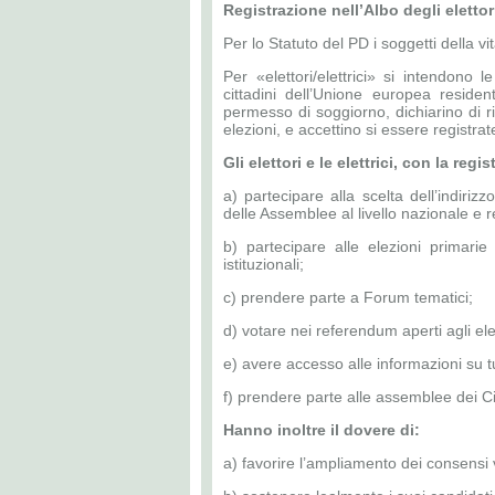
Registrazione nell’Albo degli elettori
Per lo Statuto del PD i soggetti della vita
Per «elettori/elettrici» si intendono l
cittadini dell’Unione europea resident
permesso di soggiorno, dichiarino di ri
elezioni, e accettino si essere registrate 
Gli elettori e le elettrici, con la regi
a) partecipare alla scelta dell’indirizz
delle Assemblee al livello nazionale e r
b) partecipare alle elezioni primarie 
istituzionali;
c) prendere parte a Forum tematici;
d) votare nei referendum aperti agli elet
e) avere accesso alle informazioni su tutt
f) prendere parte alle assemblee dei C
Hanno inoltre il dovere di:
a) favorire l’ampliamento dei consensi ve