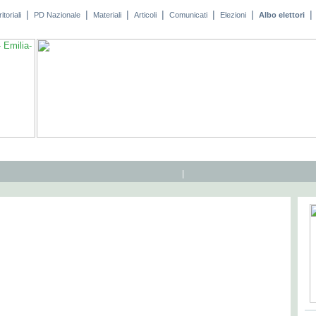
|
|
|
|
|
|
|
toriali
PD Nazionale
Materiali
Articoli
Comunicati
Elezioni
Albo elettori
|