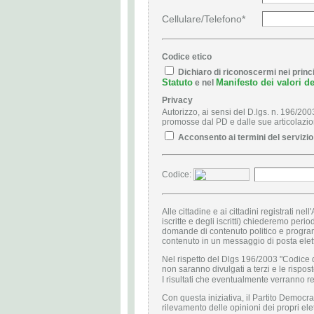
Cellulare/Telefono*
Codice etico
Dichiaro di riconoscermi nei princip
Statuto
Manifesto dei valori d
e nel
Privacy
Autorizzo, ai sensi del D.lgs. n. 196/2003,
promosse dal PD e dalle sue articolazioni 
Acconsento ai termini del servizio
Codice:
Alle cittadine e ai cittadini registrati ne
iscritte e degli iscritti) chiederemo per
domande di contenuto politico e program
contenuto in un messaggio di posta elet
Nel rispetto del Dlgs 196/2003 "Codice del
non saranno divulgati a terzi e le rispo
I risultati che eventualmente verranno re
Con questa iniziativa, il Partito Democr
rilevamento delle opinioni dei propri el