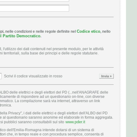
Codice etico
i, nelle condizioni e nelle regole definite nel
, nello
el Partito Democratico
.
 l'utilizzo dei dati contenuti nel presente modulo, per le attività
territoriali, sulla base dei principi e delle regole statutarie.
Scrivi il codice visualizzato in rosso
ll'ALBO delle elettrici e degli elettori del PD (...nell'ANAGRAFE delle
iodicamente di rispondere ad un questionario on-line, con diverse
matico. La compilazione sarà via internet, attraverso un link
tronica.
la Privacy", i dati delle elettrici e degli elettori dell'ALBO del PD
ste al questionario saranno anonime ed elaborate in forma aggregata.
www.pder.it
si pubblici saranno consultabili sul sito
atico dell'Emilia-Romagna intende dotarsi di un sistema di
ettori che, in tempo reale e con procedura semplice, consenta di