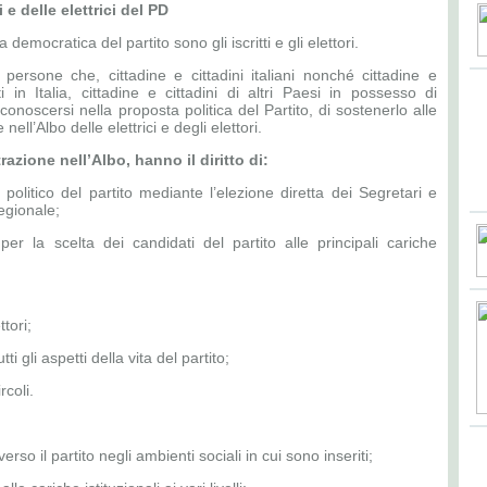
 e delle elettrici del PD
 democratica del partito sono gli iscritti e gli elettori.
e persone che, cittadine e cittadini italiani nonché cittadine e
i in Italia, cittadine e cittadini di altri Paesi in possesso di
conoscersi nella proposta politica del Partito, di sostenerlo alle
nell’Albo delle elettrici e degli elettori.
strazione nell’Albo, hanno il diritto di:
o politico del partito mediante l’elezione diretta dei Segretari e
egionale;
per la scelta dei candidati del partito alle principali cariche
tori;
i gli aspetti della vita del partito;
ircoli.
rso il partito negli ambienti sociali in cui sono inseriti;