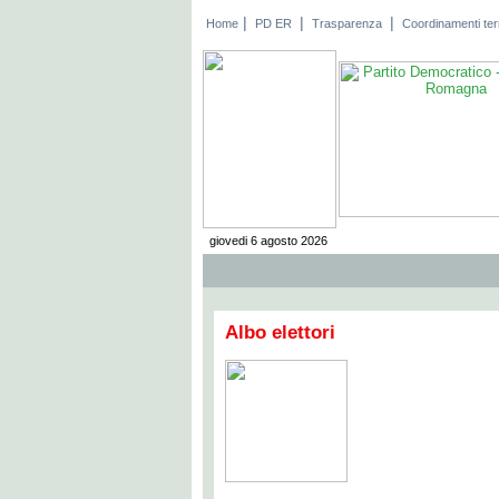
|
|
|
Home
PD ER
Trasparenza
Coordinamenti terri
giovedi 6 agosto 2026
Albo elettori