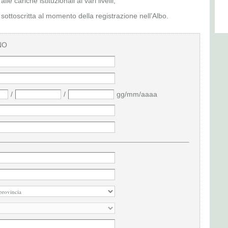
e cariche istituzionali ai vari livelli;
sottoscritta al momento della registrazione nell’Albo.
NO
/
/
gg/mm/aaaa