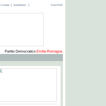
|
|
Contatti
Audielettori
Feed RSS
Partito Democratico
Emilia-Romagna