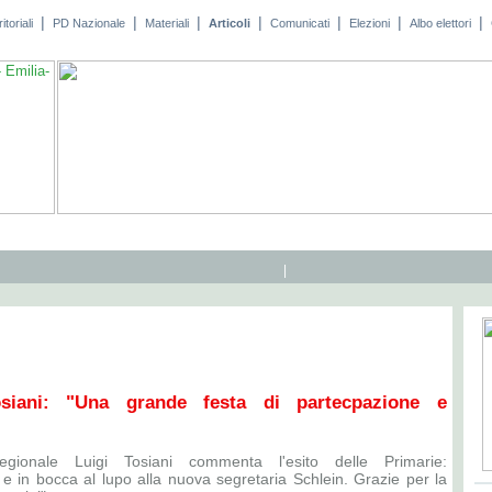
|
|
|
|
|
|
|
toriali
PD Nazionale
Materiali
Articoli
Comunicati
Elezioni
Albo elettori
|
osiani: "Una grande festa di partecpazione e
regionale Luigi Tosiani commenta l'esito delle Primarie:
 e in bocca al lupo alla nuova segretaria Schlein. Grazie per la