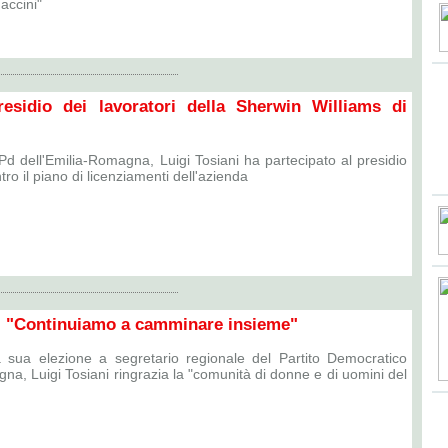
accini"
residio dei lavoratori della Sherwin Williams di
 Pd dell'Emilia-Romagna, Luigi Tosiani ha partecipato al presidio
tro il piano di licenziamenti dell'azienda
i: "Continuiamo a camminare insieme"
 sua elezione a segretario regionale del Partito Democratico
na, Luigi Tosiani ringrazia la "comunità di donne e di uomini del