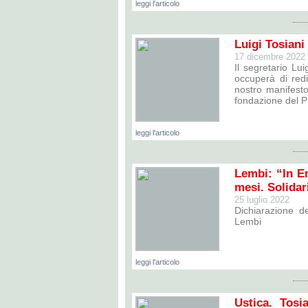
leggi l'articolo
Luigi Tosiani
17 dicembre 2022
Il segretario Lu
occuperà di redi
nostro manifesto
fondazione del P
leggi l'articolo
Lembi: “In E
mesi. Solidar
25 luglio 2022
Dichiarazione d
Lembi
leggi l'articolo
Ustica. Tosi