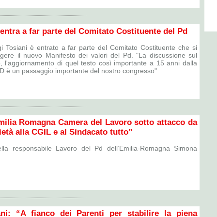
 entra a far parte del Comitato Costituente del Pd
igi Tosiani è entrato a far parte del Comitato Costituente che si
gere il nuovo Manifesto dei valori del Pd. "La discussione sul
, l'aggiornamento di quel testo così importante a 15 anni dalla
D è un passaggio importante del nostro congresso"
milia Romagna Camera del Lavoro sotto attacco da
ietà alla CGIL e al Sindacato tutto”
ella responsabile Lavoro del Pd dell’Emilia-Romagna Simona
ani: “A fianco dei Parenti per stabilire la piena