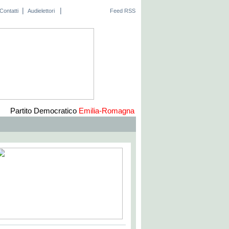
|
|
Contatti
Audielettori
Feed RSS
Partito Democratico
Emilia-Romagna