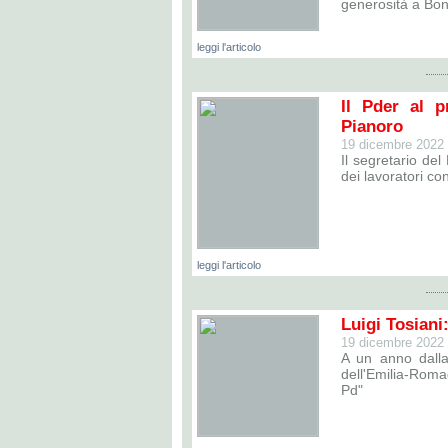
generosità a Bon
leggi l'articolo
Il Pder al p
Pianoro
19 dicembre 2022
Il segretario del
dei lavoratori con
leggi l'articolo
Luigi Tosian
19 dicembre 2022
A un anno dalla
dell'Emilia-Romag
Pd"