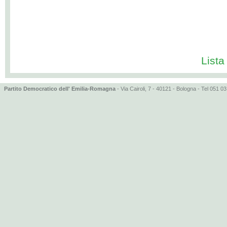
Lista
Partito Democratico dell' Emilia-Romagna
- Via Cairoli, 7 - 40121 - Bologna - Tel 051 