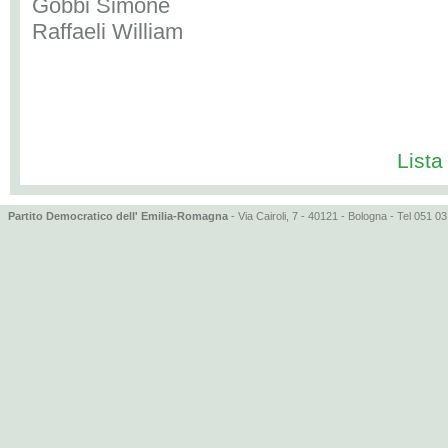
Gobbi Simone
Raffaeli William
Lista
Partito Democratico dell' Emilia-Romagna
- Via Cairoli, 7 - 40121 - Bologna - Tel 051 