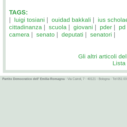
TAGS:
|
|
|
luigi tosiani
ouidad bakkali
ius schola
|
|
|
|
cittadinanza
scuola
giovani
pder
pd
|
|
|
|
camera
senato
deputati
senatori
Gli altri articoli de
Lista
Partito Democratico dell' Emilia-Romagna
- Via Cairoli, 7 - 40121 - Bologna - Tel 051 