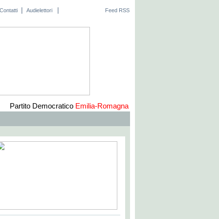
|
|
Contatti
Audielettori
Feed RSS
Partito Democratico
Emilia-Romagna