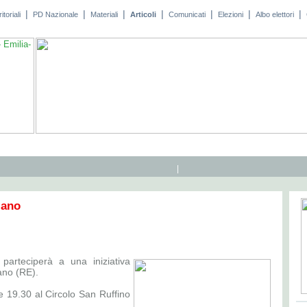
|
|
|
|
|
|
|
toriali
PD Nazionale
Materiali
Articoli
Comunicati
Elezioni
Albo elettori
|
iano
 parteciperà a una iniziativa
ano (RE).
e 19.30 al Circolo San Ruffino