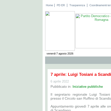
|
|
|
Home
PD ER
Trasparenza
Coordinamenti terri
venerdi 7 agosto 2026
7 aprile: Luigi Tosiani a Scand
6 aprile 2022
Pubblicato in:
Iniziative pubbliche
Il segretario regionale Luigi Tosiani
presso il Circolo san Ruffino di Scandi
Appuntamento giovedì 7 aprile alle or
di Scandiano.