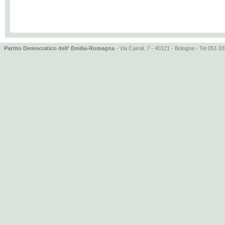
Partito Democratico dell' Emilia-Romagna
- Via Cairoli, 7 - 40121 - Bologna - Tel 051 