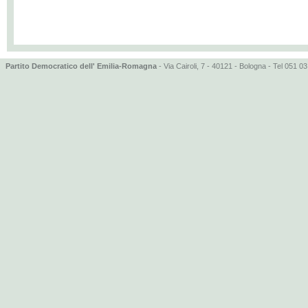
Partito Democratico dell' Emilia-Romagna
- Via Cairoli, 7 - 40121 - Bologna - Tel 051 