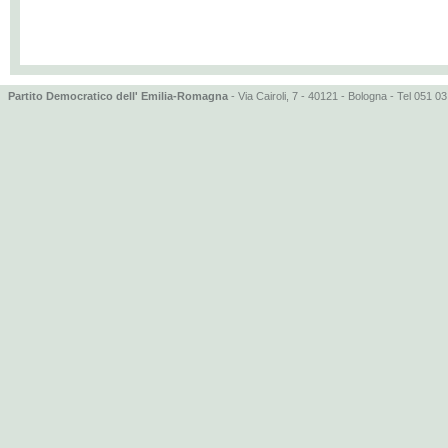
Partito Democratico dell' Emilia-Romagna
- Via Cairoli, 7 - 40121 - Bologna - Tel 051 