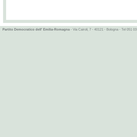
Partito Democratico dell' Emilia-Romagna
- Via Cairoli, 7 - 40121 - Bologna - Tel 051 