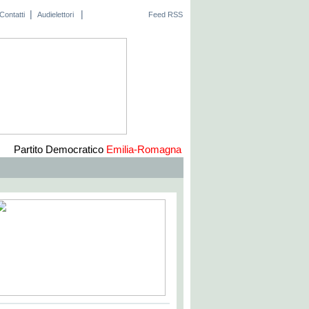
|
|
Contatti
Audielettori
Feed RSS
Partito Democratico
Emilia-Romagna