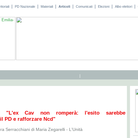
|
|
|
|
|
|
|
toriali
PD Nazionale
Materiali
Articoli
Comunicati
Elezioni
Albo elettori
|
ni: "L'ex Cav non romperà: l'esito sarebbe
il PD e rafforzare Ncd"
ra Serracchiani di Maria Zegarelli - L'Unità