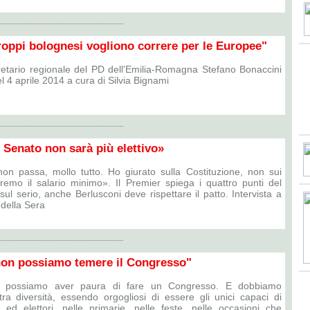
oppi bolognesi vogliono correre per le Europee"
gretario regionale del PD dell'Emilia-Romagna Stefano Bonaccini
 4 aprile 2014 a cura di Silvia Bignami
l Senato non sarà più elettivo»
on passa, mollo tutto. Ho giurato sulla Costituzione, non sui
remo il salario minimo». Il Premier spiega i quattro punti del
ul serio, anche Berlusconi deve rispettare il patto. Intervista a
 della Sera
non possiamo temere il Congresso"
n possiamo aver paura di fare un Congresso. E dobbiamo
tra diversità, essendo orgogliosi di essere gli unici capaci di
tti ed elettori, nelle primarie, nelle feste, nelle occasioni che