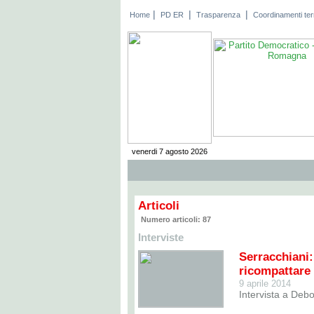
|
|
|
Home
PD ER
Trasparenza
Coordinamenti terri
venerdi 7 agosto 2026
Articoli
Numero articoli: 87
Interviste
Serracchia
ricompattare 
9 aprile 2014
Intervista a Debo