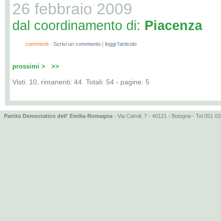
26 febbraio 2009
dal coordinamento di:
Piacenza
0
commenti -
Scrivi un commento
|
leggi l'articolo
prossimi >
>>
Visti: 10, rimanenti: 44. Totali: 54 - pagine: 5
Partito Democratico dell' Emilia-Romagna
- Via Cairoli, 7 - 40121 - Bologna - Tel 051 