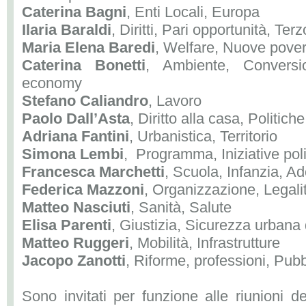
Caterina Bagni
, Enti Locali, Europa
Ilaria Baraldi
, Diritti, Pari opportunità, Ter
Maria Elena Baredi
, Welfare, Nuove pover
Caterina Bonetti
, Ambiente, Conversi
economy
Stefano Caliandro
, Lavoro
Paolo Dall’Asta
, Diritto alla casa, Politich
Adriana Fantini
, Urbanistica, Territorio
Simona Lembi
, Programma, Iniziative poli
Francesca Marchetti
, Scuola, Infanzia, A
Federica Mazzoni
, Organizzazione, Legali
Matteo Nasciuti
, Sanità, Salute
Elisa Parenti
, Giustizia, Sicurezza urbana d
Matteo Ruggeri
, Mobilità, Infrastrutture
Jacopo Zanotti
, Riforme, professioni, Pub
Sono invitati per funzione alle riunioni d